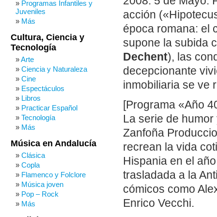
2008: 5 de Mayo. 
Programas Infantiles y
Juveniles
acción («Hipotecus
Más
época romana: el 
Cultura, Ciencia y
supone la subida c
Tecnología
Dechent
), las con
Arte
decepcionante viv
Ciencia y Naturaleza
Cine
inmobiliaria se ve
Espectáculos
Libros
[Programa «Año 40
Practicar Español
La serie de humor 
Tecnología
Más
Zanfoña Produccio
Música en Andalucía
recrean la vida co
Clásica
Hispania en el año
Copla
trasladada a la An
Flamenco y Folclore
Música joven
cómicos como Alex
Pop – Rock
Enrico Vecchi.
Más