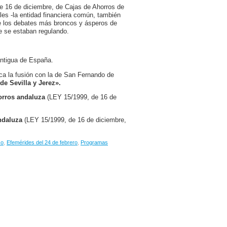
e 16 de diciembre, de Cajas de Ahorros de
es -la entidad financiera común, también
de los debates más broncos y ásperos de
e se estaban regulando.
antigua de España.
ica la fusión con la de San Fernando de
de Sevilla y Jerez».
orros andaluza
(LEY 15/1999, de 16 de
ndaluza
(LEY 15/1999, de 16 de diciembre,
zo
,
Efemérides del 24 de febrero
,
Programas