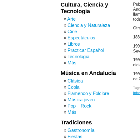
Cultura, Ciencia y
Pub
And
Tecnología
lla
Arte
tod
Ciencia y Naturaleza
Otr
Cine
183
Espectáculos
Libros
199
Practicar Español
Sev
Tecnología
199
Más
dic
Música en Andalucía
199
de 
Clásica
Copla
Tag
Flamenco y Folclore
Info
Música joven
Pop – Rock
Más
Tradiciones
Gastronomía
Fiestas