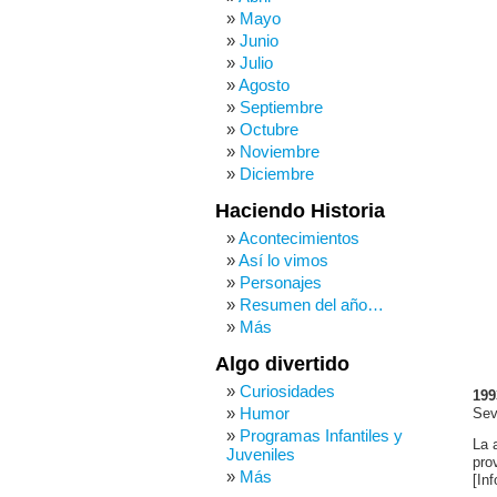
Mayo
Junio
Julio
Agosto
Septiembre
Octubre
Noviembre
Diciembre
Haciendo Historia
Acontecimientos
Así lo vimos
Personajes
Resumen del año…
Más
Algo divertido
Curiosidades
199
Humor
Sev
Programas Infantiles y
La 
Juveniles
pro
Más
[In