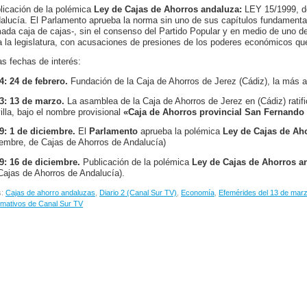
licación de la polémica
Ley de Cajas de Ahorros andaluza:
LEY 15/1999, d
alucía. El Parlamento aprueba la norma sin uno de sus capítulos fundamental
mada caja de cajas-, sin el consenso del Partido Popular y en medio de uno 
a la legislatura, con acusaciones de presiones de los poderes económicos qu
as fechas de interés:
4:
24 de febrero.
Fundación de la Caja de Ahorros de Jerez (Cádiz), la más 
3: 13 de marzo.
La asamblea de la Caja de Ahorros de Jerez en (Cádiz) ratif
illa, bajo el nombre provisional
«Caja de Ahorros provincial San Fernando 
9: 1 de diciembre.
El
Parlamento
aprueba la polémica
Ley de Cajas de Ah
iembre, de Cajas de Ahorros de Andalucía)
9: 16 de diciembre.
Publicación de la polémica
Ley de Cajas de Ahorros a
Cajas de Ahorros de Andalucía).
s:
Cajas de ahorro andaluzas
,
Diario 2 (Canal Sur TV)
,
Economía
,
Efemérides del 13 de mar
rmativos de Canal Sur TV