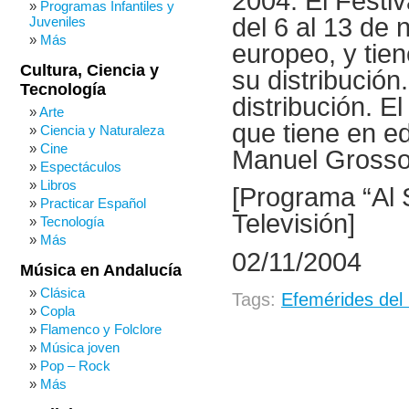
2004: El Festiv
Programas Infantiles y
del 6 al 13 de 
Juveniles
Más
europeo, y tien
Cultura, Ciencia y
su distribución
Tecnología
distribución. E
Arte
que tiene en e
Ciencia y Naturaleza
Cine
Manuel Grosso, 
Espectáculos
Libros
[Programa “Al 
Practicar Español
Televisión]
Tecnología
Más
02/11/2004
Música en Andalucía
Clásica
Tags:
Efemérides del
Copla
Flamenco y Folclore
Música joven
Pop – Rock
Más