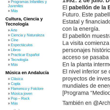
1992: 2 de julio. 
Programas Infantiles y
Juveniles
El
pabellón de la 
Más
Futuro. Este pabel
Cultura, Ciencia y
Estatal y financia
Tecnología
con la energía.
Arte
El pabellón muestra
Ciencia y Naturaleza
Cine
La visita comienza
Espectáculos
personajes históri
Libros
Practicar Español
acceso se pasaba 
Tecnología
En la planta interm
Más
El nivel inferior 
Música en Andalucía
proyectos de inves
Clásica
Copla
mundiales de ener
Flamenco y Folclore
[Programa “Mediodí
Música joven
Pop – Rock
También en @Arch
Más