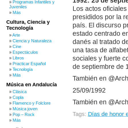
1992: 25 de septi
Programas Infantiles y
Juveniles
Los actos oficiale
Más
presididos por la r
Cultura, Ciencia y
país. El discurso 
Tecnología
estado centrado en
Arte
danés al tratado 
Ciencia y Naturaleza
Cine
una tasa de alfabe
Espectáculos
sociales y fuerte c
Libros
Practicar Español
de septiembre de 1
Tecnología
Más
También en @Arch
Música en Andalucía
25/09/1992
Clásica
Copla
También en @Arch
Flamenco y Folclore
Música joven
Tags:
Días de honor 
Pop – Rock
Más