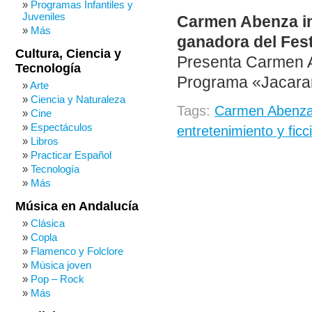
Programas Infantiles y
Juveniles
Carmen Abenza imi
Más
ganadora del Fest
Cultura, Ciencia y
Presenta Carmen A
Tecnología
Programa «Jacarand
Arte
Ciencia y Naturaleza
Tags:
Carmen Abenz
Cine
Espectáculos
entretenimiento y fic
Libros
Practicar Español
Tecnología
Más
Música en Andalucía
Clásica
Copla
Flamenco y Folclore
Música joven
Pop – Rock
Más