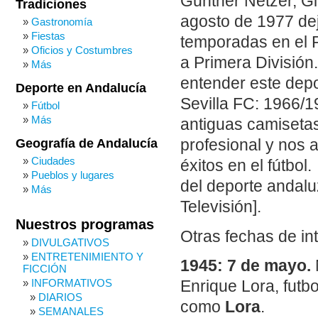
Gunther Netzer, Gi
Tradiciones
agosto de 1977 dejó
Gastronomía
Fiestas
temporadas en el R
Oficios y Costumbres
a Primera División
Más
entender este depo
Deporte en Andalucía
Sevilla FC: 1966/
Fútbol
Más
antiguas camisetas 
Geografía de Andalucía
profesional y nos
Ciudades
éxitos en el fútb
Pueblos y lugares
del deporte andaluz
Más
Televisión].
Nuestros programas
Otras fechas de in
DIVULGATIVOS
ENTRETENIMIENTO Y
1945: 7 de mayo.
FICCIÓN
INFORMATIVOS
Enrique Lora, futb
DIARIOS
como
Lora
.
SEMANALES