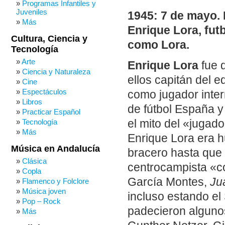
Programas Infantiles y
Juveniles
1945: 7 de mayo. N
Más
Enrique Lora, fut
Cultura, Ciencia y
como Lora.
Tecnología
Arte
Enrique Lora
fue 
Ciencia y Naturaleza
ellos capitán del 
Cine
Espectáculos
como jugador inter
Libros
de fútbol España 
Practicar Español
Tecnología
el mito del «juga
Más
Enrique Lora era h
Música en Andalucía
bracero hasta que 
Clásica
centrocampista «co
Copla
García Montes,
Ju
Flamenco y Folclore
Música joven
incluso estando el
Pop – Rock
padecieron alguno
Más