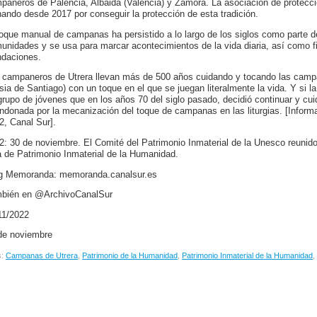
paneros de Palencia, Albaida (Valencia) y Zamora. La asociación de protecció
hando desde 2017 por conseguir la protección de esta tradición.
toque manual de campanas ha persistido a lo largo de los siglos como parte de
unidades y se usa para marcar acontecimientos de la vida diaria, así como fi
ndaciones.
 campaneros de Utrera llevan más de 500 años cuidando y tocando las campa
esia de Santiago) con un toque en el que se juegan literalmente la vida. Y si l
grupo de jóvenes que en los años 70 del siglo pasado, decidió continuar y cu
ndonada por la mecanización del toque de campanas en las liturgias. [Inform
2, Canal Sur].
2: 30 de noviembre. El Comité del Patrimonio Inmaterial de la Unesco reunido
ta de Patrimonio Inmaterial de la Humanidad.
g Memoranda: memoranda.canalsur.es
bién en @ArchivoCanalSur
11/2022
de noviembre
s:
Campanas de Utrera
,
Patrimonio de la Humanidad
,
Patrimonio Inmaterial de la Humanidad
,