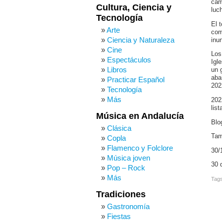
cam
Cultura, Ciencia y
luc
Tecnología
El 
Arte
com
Ciencia y Naturaleza
inu
Cine
Los
Espectáculos
Igl
Libros
un 
aba
Practicar Español
202
Tecnología
Más
202
lis
Música en Andalucía
Blo
Clásica
Tam
Copla
Flamenco y Folclore
30/
Música joven
30 
Pop – Rock
Más
Tag
Tradiciones
Gastronomía
Fiestas