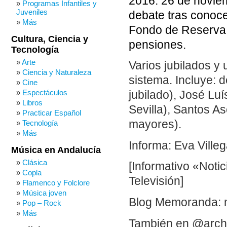
2016: 26 de noviem
Programas Infantiles y
Juveniles
debate tras conoc
Más
Fondo de Reserva d
Cultura, Ciencia y
pensiones.
Tecnología
Arte
Varios jubilados y
Ciencia y Naturaleza
sistema. Incluye: 
Cine
Espectáculos
jubilado), José Lu
Libros
Sevilla), Santos A
Practicar Español
mayores).
Tecnología
Más
Informa: Eva Villeg
Música en Andalucía
Clásica
[Informativo «Noti
Copla
Televisión]
Flamenco y Folclore
Música joven
Blog Memoranda: 
Pop – Rock
Más
También en @arch