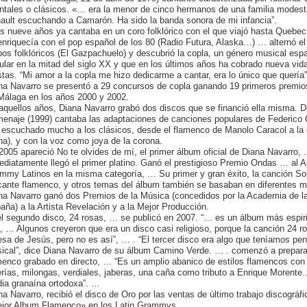
entales o clásicos. «… era la menor de cinco hermanos de una familia modesta
ault escuchando a Camarón. Ha sido la banda sonora de mi infancia”.
os nueve años ya cantaba en un coro folklórico con el que viajó hasta Quebe
enriquecía con el pop español de los 80 (Radio Futura, Alaska…) … alternó el 
pos folklóricos (El Gazpachuelo) y descubrió la copla, un género musical esp
ular en la mitad del siglo XX y que en los últimos años ha cobrado nueva vi
istas. “Mi amor a la copla me hizo dedicarme a cantar, era lo único que quería”
na Navarro se presentó a 29 concursos de copla ganando 19 primeros premios
Málaga en los años 2000 y 2002.
aquellos años, Diana Navarro grabó dos discos que se financió ella misma. 
enaje (1999) cantaba las adaptaciones de canciones populares de Federico G
 escuchado mucho a los clásicos, desde el flamenco de Manolo Caracol a la ó
na), y con la voz como joya de la corona.
2005 apareció No te olvides de mí, el primer álbum oficial de Diana Navarro
ediatamente llegó el primer platino. Ganó el prestigioso Premio Ondas … al A
mmy Latinos en la misma categoría, … Su primer y gran éxito, la canción Sol
cante flamenco, y otros temas del álbum también se basaban en diferentes
na Navarro ganó dos Premios de la Música (concedidos por la Academia de la
aña) a la Artista Revelación y a la Mejor Producción.
l segundo disco, 24 rosas, … se publicó en 2007. “… es un álbum más espiri
, … Algunos creyeron que era un disco casi religioso, porque la canción 24 r
esa de Jesús, pero no es así”, … . “El tercer disco era algo que teníamos pen
ical”, dice Diana Navarro de su álbum Camino Verde. … . comenzó a prepara
menco grabado en directo, … “Es un amplio abanico de estilos flamencos con g
erías, milongas, verdiales, jaberas, una caña como tributo a Enrique Morente
ia granaína ortodoxa”. …
na Navarro, recibió el disco de Oro por las ventas de último trabajo discog
jor Album Flamenco» en los Latin Grammys, …