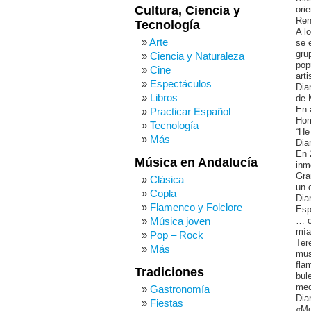
Cultura, Ciencia y
ori
Ren
Tecnología
A l
Arte
se 
gru
Ciencia y Naturaleza
pop
Cine
art
Espectáculos
Dia
Libros
de 
En 
Practicar Español
Hom
Tecnología
“He
Más
Dia
En 
Música en Andalucía
inm
Gra
Clásica
un 
Copla
Dia
Flamenco y Folclore
Esp
Música joven
… e
mía
Pop – Rock
Ter
Más
mus
fla
Tradiciones
bul
med
Gastronomía
Dia
Fiestas
«Me