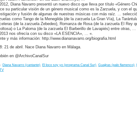
2012, Diana Navarro presentó un nuevo disco que lleva por título «Género Ch
ece su particular visión de un género musical como es la Zarzuela, y con el que
estigación y fusión de algunas de nuestras músicas con más raíz. … selecció
zuelas como Tango de la Menegilda (de la zarzuela La Gran Vía), La Tarántula
celeras (de la zarzuela Zebedeo), Romanza de Rosa (de la zarzuela El Rey qu
oltosa) o La Paloma (de la zarzuela El Barberillo de Lavapiés) entre otras, …
2013 nos ofrecía con su disco «LA ESENCIA», … «.
nte y más información: http://www.diananavarro.org/biografia.html
8: 21 de abril. Nace Diana Navarro en Málaga.
bién en @ArchivoCanalSur
s:
Diana Navarro (cantante)
,
El loco soy yo (programa Canal Sur)
,
Guajiras (palo flamenco)
,
 TV