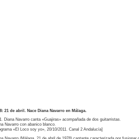
8: 21 de abril. Nace Diana Navarro en Málaga.
1. Diana Navarro canta «Guajiras» acompañada de dos guitarristas.
na Navarro con abanico blanco.
ograma «El Loco soy yo», 20/10/2011. Canal 2 Andalucía]
na Navarro (Málaga, 21 de abril de 1978) cantante caracterizada por fusionar di