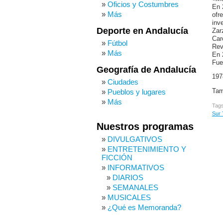
Oficios y Costumbres
En 
Más
ofr
inv
Deporte en Andalucía
Zar
Car
Fútbol
Rev
Más
En 
Fue
Geografía de Andalucía
197
Ciudades
Tam
Pueblos y lugares
Más
Tag
Sur
Nuestros programas
DIVULGATIVOS
ENTRETENIMIENTO Y
FICCIÓN
INFORMATIVOS
DIARIOS
SEMANALES
MUSICALES
¿Qué es Memoranda?