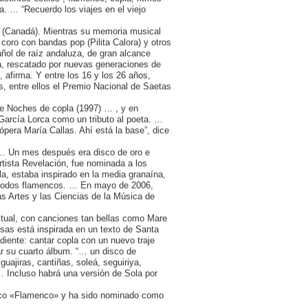
. … “Recuerdo los viajes en el viejo
c (Canadá). Mientras su memoria musical
coro con bandas pop (Pilita Calora) y otros
añol de raíz andaluza, de gran alcance
da, rescatado por nuevas generaciones de
, afirma. Y entre los 16 y los 26 años,
, entre ellos el Premio Nacional de Saetas
De Noches de copla (1997) … , y en
arcía Lorca como un tributo al poeta. …
pera María Callas. Ahí está la base”, dice
, … Un mes después era disco de oro e
rtista Revelación, fue nominada a los
a, estaba inspirado en la media granaína,
 modos flamencos. … En mayo de 2006,
s Artes y las Ciencias de la Música de
tual, con canciones tan bellas como Mare
osas está inspirada en un texto de Santa
diente: cantar copla con un nuevo traje
r su cuarto álbum. “… un disco de
uajiras, cantiñas, soleá, seguiriya,
… Incluso habrá una versión de Sola por
ráfico «Flamenco» y ha sido nominado como