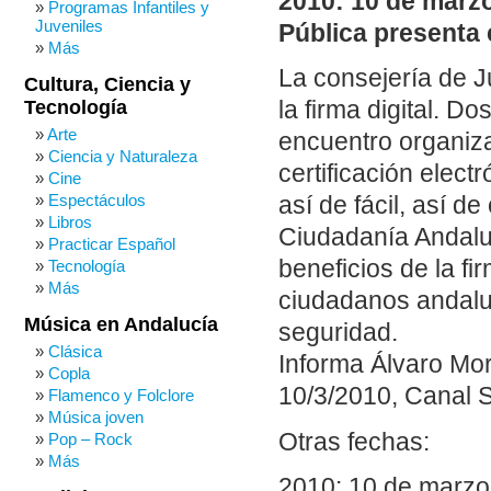
2010: 10 de marzo
Programas Infantiles y
Juveniles
Pública presenta e
Más
La consejería de J
Cultura, Ciencia y
Tecnología
la firma digital.
Dos
Arte
encuentro organiza
Ciencia y Naturaleza
certificación electr
Cine
Espectáculos
así de fácil, así d
Libros
Ciudadanía Andaluz
Practicar Español
beneficios de la fi
Tecnología
Más
ciudadanos andaluc
Música en Andalucía
seguridad.
Clásica
Informa Álvaro Mor
Copla
10/3/2010, Canal S
Flamenco y Folclore
Música joven
Otras fechas:
Pop – Rock
Más
2010: 10 de marzo.