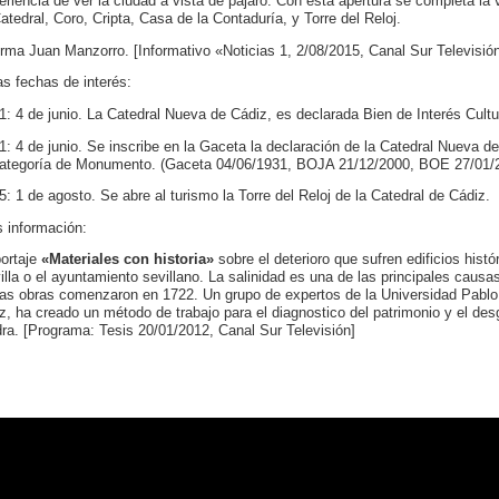
eriencia de ver la ciudad a vista de pájaro. Con esta apertura se completa la v
Catedral, Coro, Cripta, Casa de la Contaduría, y Torre del Reloj.
orma Juan Manzorro. [Informativo «Noticias 1, 2/08/2015, Canal Sur Televisió
as fechas de interés:
1: 4 de junio. La Catedral Nueva de Cádiz, es declarada Bien de Interés Cult
1: 4 de junio. Se inscribe en la Gaceta la declaración de la Catedral Nueva d
categoría de Monumento. (Gaceta 04/06/1931, BOJA 21/12/2000, BOE 27/01/
5: 1 de agosto. Se abre al turismo la Torre del Reloj de la Catedral de Cádiz.
 información:
ortaje
«Materiales con historia»
sobre el deterioro que sufren edificios hist
illa o el ayuntamiento sevillano. La salinidad es una de las principales causas
as obras comenzaron en 1722. Un grupo de expertos de la Universidad Pablo de
iz, ha creado un método de trabajo para el diagnostico del patrimonio y el de
dra. [Programa: Tesis 20/01/2012, Canal Sur Televisión]