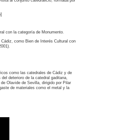
isita al conjunto catedralicio, formada por
n]
ural con la categoría de Monumento.
e Cádiz, como Bien de Interés Cultural con
2001).
óricos como las catedrales de Cádiz y de
 del deterioro de la catedral gaditana,
 Olavide de Sevilla, dirigido por Pilar
sgaste de materiales como el metal y la