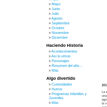
Mayo
Junio
Julio
Agosto
Septiembre
Octubre
Noviembre
Diciembre
Haciendo Historia
Acontecimientos
Así lo vimos
Personajes
Resumen del año…
Más
Algo divertido
Curiosidades
201
Humor
La
c
Programas Infantiles y
una
Juveniles
ago
Más
la 