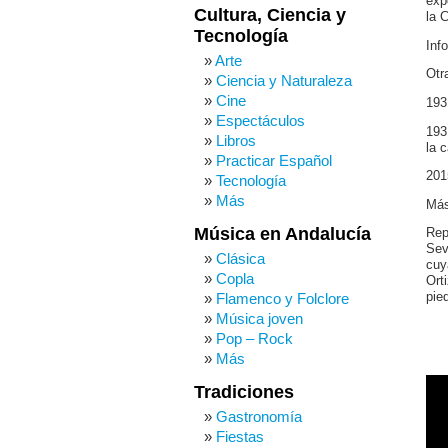
exp
Cultura, Ciencia y
la 
Tecnología
Inf
Arte
Otr
Ciencia y Naturaleza
Cine
193
Espectáculos
193
Libros
la 
Practicar Español
201
Tecnología
Más
Más
Música en Andalucía
Rep
Sev
Clásica
cuy
Copla
Ort
Flamenco y Folclore
pie
Música joven
Pop – Rock
Más
Tradiciones
Gastronomía
Fiestas