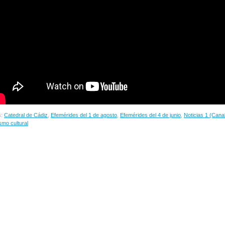
s:
Catedral de Cádiz
,
Efemérides del 1 de agosto
,
Efemérides del 4 de junio
,
Noticias 1 (Cana
smo cultural