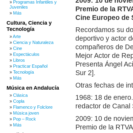
2009: 10 de novie
Programas Infantiles y
Juveniles
Premio de la RTVA 
Más
Cine Europeo de S
Cultura, Ciencia y
Tecnología
Recordamos su do
Arte
deportivo y actor 
Ciencia y Naturaleza
compañeros de Depo
Cine
Espectáculos
Mejor Actor de Rep
Libros
Presenta Ángel Aci
Practicar Español
Sur 2].
Tecnología
Más
Otras fechas de in
Música en Andalucía
Clásica
1968: 18 de enero.
Copla
redactor de Canal 
Flamenco y Folclore
Música joven
2009: 10 de noviem
Pop – Rock
Más
Premio de la RTVA a