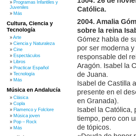
1504: 26 de noviem
Programas Infantiles y
Juveniles
Católica.
Más
2004. Amalia Góme
Cultura, Ciencia y
Tecnología
sobre la reina Isab
Arte
Gómez habla de su 
Ciencia y Naturaleza
por ser moderna y 
Cine
Espectáculos
responsable del re
Libros
Aragón. Isabel la C
Practicar Español
de Juana.
Tecnología
Más
Isabel de Castilla 
Música en Andalucía
presente en el des
Clásica
en Granada).
Copla
Isabel la Católica
Flamenco y Folclore
Música joven
tiempo, pero con u
Pop – Rock
de tópicos.
Más