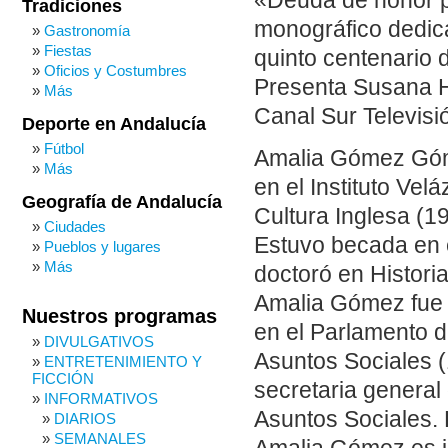
«Deuda de honor pa
Tradiciones
monográfico dedica
Gastronomía
Fiestas
quinto centenario 
Oficios y Costumbres
Presenta Susana H
Más
Canal Sur Televisió
Deporte en Andalucía
Fútbol
Amalia Gómez Góme
Más
en el Instituto Ve
Geografía de Andalucía
Cultura Inglesa (19
Ciudades
Estuvo becada en e
Pueblos y lugares
Más
doctoró en Histori
Amalia Gómez fue p
Nuestros programas
en el Parlamento d
DIVULGATIVOS
Asuntos Sociales (
ENTRETENIMIENTO Y
FICCIÓN
secretaria general
INFORMATIVOS
Asuntos Sociales. 
DIARIOS
SEMANALES