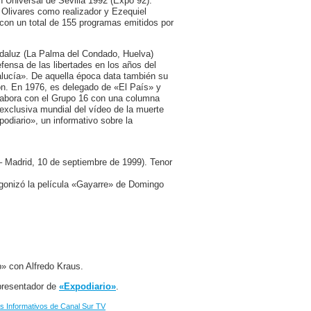
ón Universal de Sevilla 1992 (Expo 92).
Olivares como realizador y Ezequiel
 con un total de 155 programas emitidos por
ndaluz (La Palma del Condado, Huelva)
ensa de las libertades en los años del
alucía». De aquella época data también su
ión. En 1976, es delegado de «El País» y
labora con el Grupo 16 con una columna
exclusiva mundial del vídeo de la muerte
odiario», un informativo sobre la
 Madrid, 10 de septiembre de 1999). Tenor
agonizó la película «Gayarre» de Domingo
o» con Alfredo Kraus.
 presentador de
«Expodiario»
.
 Informativos de Canal Sur TV