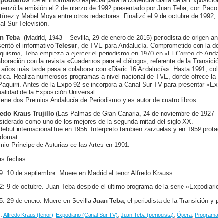
podiario»
fue el informativo especial para la cobertura diaria de la Exposici
enzó la emisión el 2 de marzo de 1992 presentado por Juan Teba, con Paco 
tínez y Mabel Moya entre otros redactores. Finalizó el 9 de octubre de 1992,
al Sur Televisión.
n Teba
(Madrid, 1943 – Sevilla, 29 de enero de 2015) periodista de origen a
sentó el informativo
Telesur
, de TVE para Andalucía. Comprometido con la def
nquismo, Teba empieza a ejercer el periodismo en 1970 en «El Correo de And
aboración con la revista «Cuadernos para el diálogo», referente de la Transic
 años más tarde pasa a colaborar con «Diario 16 Andalucía». Hasta 1991, co
ítica. Realiza numerosos programas a nivel nacional de TVE, donde ofrece la 
Paquirri. Antes de la Expo 92 se incorpora a Canal Sur TV para presentar «Exp
ualidad de la Exposición Universal.
iene dos Premios Andalucía de Periodismo y es autor de cuatro libros.
redo Kraus Trujillo
(Las Palmas de Gran Canaria, 24 de noviembre de 1927 –
siderado como uno de los mejores de la segunda mitad del siglo XX.
debut internacional fue en 1956. Interpretó también zarzuelas y en 1959 prot
adomat.
mio Príncipe de Asturias de las Artes en 1991.
as fechas:
9: 10 de septiembre. Muere en Madrid el tenor Alfredo Krauss.
2: 9 de octubre. Juan Teba despide el último programa de la serie «Expodiari
5: 29 de enero. Muere en Sevilla
Juan Teba
, el periodista de la Transición y
s:
Alfredo Kraus (tenor)
,
Expodiario (Canal Sur TV)
,
Juan Teba (periodista)
,
Ópera
,
Programas