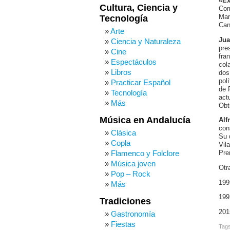
«Ex
Cultura, Ciencia y
Com
Tecnología
Mar
Can
Arte
Jua
Ciencia y Naturaleza
pre
Cine
fra
Espectáculos
col
Libros
dos
pol
Practicar Español
de 
Tecnología
act
Más
Obt
Música en Andalucía
Alf
con
Clásica
Su 
Copla
Vil
Flamenco y Folclore
Pre
Música joven
Otr
Pop – Rock
199
Más
199
Tradiciones
201
Gastronomía
Fiestas
Tag