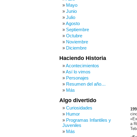
Mayo
Junio
Julio
Agosto
Septiembre
Octubre
Noviembre
Diciembre
Haciendo Historia
Acontecimientos
Así lo vimos
Personajes
Resumen del año…
Más
Algo divertido
Curiosidades
199
Humor
cin
«Ex
Programas Infantiles y
a R
Juveniles
Teb
Más