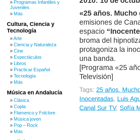
2010: 10 de octub
Programas Infantiles y
Juveniles
«25 años. Mucho 
Más
emisiones de Cana
Cultura, Ciencia y
Tecnología
espacio
“Inocente
Arte
broma del hipnotiz
Ciencia y Naturaleza
protagoniza la ino
Cine
Espectáculos
una banda.
Libros
[Programa «25 año
Practicar Español
Televisión]
Tecnología
Más
Tags:
25 años. Mucho
Música en Andalucía
Inocentadas
,
Luis Agu
Clásica
Copla
Canal Sur TV
,
Sofía M
Flamenco y Folclore
Música joven
Pop – Rock
Más