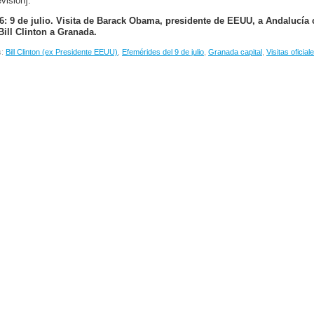
visión].
6: 9 de julio. Visita de Barack Obama, presidente de EEUU, a Andalucía
Bill Clinton a Granada.
s:
Bill Clinton (ex Presidente EEUU)
,
Efemérides del 9 de julio
,
Granada capital
,
Visitas oficial