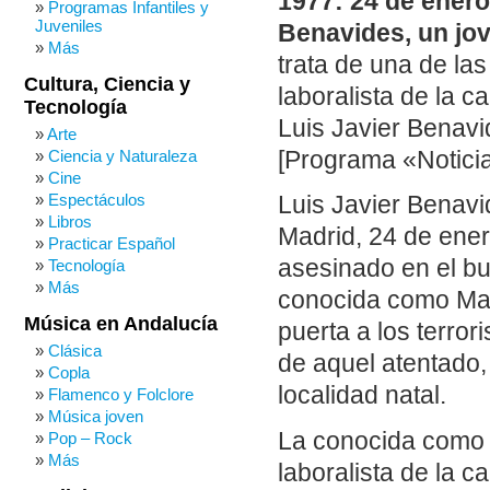
1977: 24 de enero
Programas Infantiles y
Juveniles
Benavides, un jov
Más
trata de una de la
Cultura, Ciencia y
laboralista de la c
Tecnología
Luis Javier Benavi
Arte
[Programa «Noticia
Ciencia y Naturaleza
Cine
Espectáculos
Luis Javier Benavi
Libros
Madrid, 24 de ener
Practicar Español
asesinado en el bu
Tecnología
Más
conocida como Mat
Música en Andalucía
puerta a los terror
Clásica
de aquel atentado,
Copla
localidad natal.
Flamenco y Folclore
Música joven
La conocida como 
Pop – Rock
Más
laboralista de la c