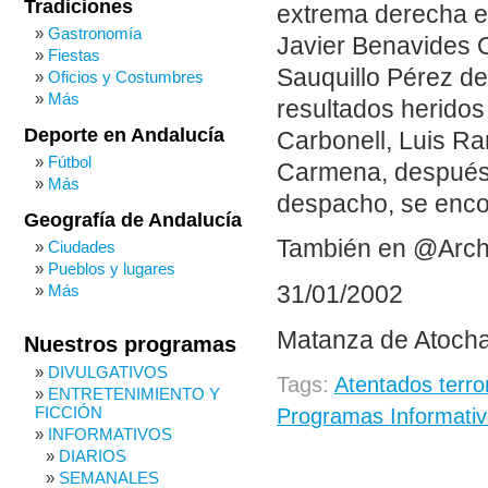
Tradiciones
extrema derecha en
Gastronomía
Javier Benavides Or
Fiestas
Sauquillo Pérez de
Oficios y Costumbres
Más
resultados heridos
Deporte en Andalucía
Carbonell, Luis R
Fútbol
Carmena, después 
Más
despacho, se enco
Geografía de Andalucía
También en @Arch
Ciudades
Pueblos y lugares
31/01/2002
Más
Matanza de Atocha
Nuestros programas
DIVULGATIVOS
Tags:
Atentados terro
ENTRETENIMIENTO Y
FICCIÓN
Programas Informativ
INFORMATIVOS
DIARIOS
SEMANALES