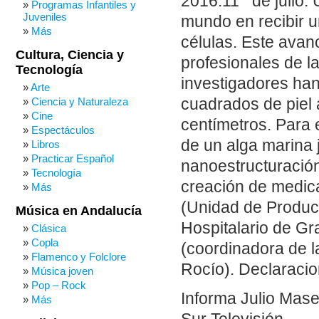
2016:11 de julio. 
Programas Infantiles y
Juveniles
mundo en recibir u
Más
células. Este avan
Cultura, Ciencia y
profesionales de l
Tecnología
investigadores han
Arte
cuadrados de piel 
Ciencia y Naturaleza
Cine
centímetros. Para 
Espectáculos
de un alga marina 
Libros
Practicar Español
nanoestructuració
Tecnología
creación de medic
Más
(Unidad de Producc
Música en Andalucía
Hospitalario de Gr
Clásica
Copla
(coordinadora de 
Flamenco y Folclore
Rocío). Declaracio
Música joven
Pop – Rock
Informa Julio Mase
Más