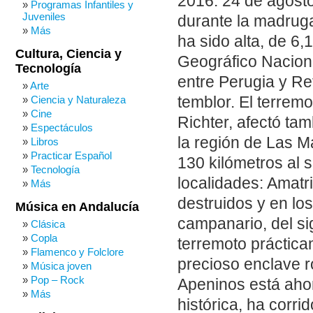
2016: 24 de agost
Programas Infantiles y
Juveniles
durante la madruga
Más
ha sido alta, de 6,
Cultura, Ciencia y
Geográfico Nacional
Tecnología
entre Perugia y Ret
Arte
temblor. El terrem
Ciencia y Naturaleza
Cine
Richter, afectó tam
Espectáculos
la región de Las M
Libros
Practicar Español
130 kilómetros al 
Tecnología
localidades: Amat
Más
destruidos y en los
Música en Andalucía
campanario, del sig
Clásica
Copla
terremoto práctica
Flamenco y Folclore
precioso enclave 
Música joven
Pop – Rock
Apeninos está ahor
Más
histórica, ha corr