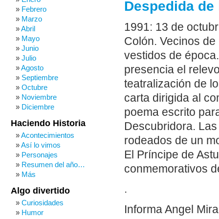
Despedida de l
Febrero
Marzo
1991: 13 de octubr
Abril
Mayo
Colón. Vecinos de 
Junio
vestidos de época.
Julio
presencia el relevo
Agosto
Septiembre
teatralización de 
Octubre
carta dirigida al 
Noviembre
Diciembre
poema escrito para 
Haciendo Historia
Descubridora. Las 
Acontecimientos
rodeados de un mon
Así lo vimos
El Príncipe de Astu
Personajes
Resumen del año…
conmemorativos de
Más
.
Algo divertido
Curiosidades
Informa Angel Mir
Humor