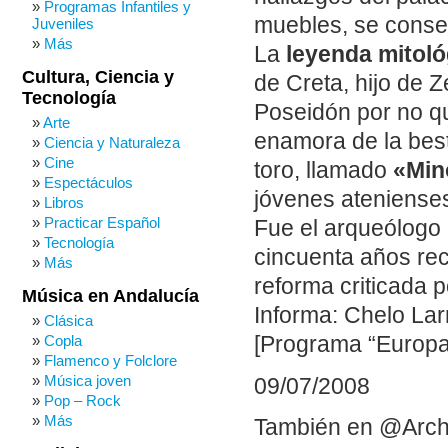
Programas Infantiles y
muebles, se conse
Juveniles
Más
La
leyenda mitoló
Cultura, Ciencia y
de Creta, hijo de 
Tecnología
Poseidón por no qu
Arte
enamora de la bes
Ciencia y Naturaleza
Cine
toro, llamado
«Min
Espectáculos
jóvenes atenienses
Libros
Practicar Español
Fue el arqueólogo 
Tecnología
cincuenta años rec
Más
reforma criticada 
Música en Andalucía
Informa: Chelo Lar
Clásica
Copla
[Programa “Europa A
Flamenco y Folclore
Música joven
09/07/2008
Pop – Rock
Más
También en @Arch