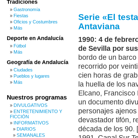
Tradiciones
Gastronomía
Serie «El test
Fiestas
Oficios y Costumbres
Antaviana
Más
Deporte en Andalucía
1990: 4 de febrer
Fútbol
de Sevilla por sus
Más
bordo de un barco
Geografía de Andalucía
recorrido por veint
Ciudades
cien horas de grab
Pueblos y lugares
Más
la huella de los 
Elcano, Francisco 
Nuestros programas
un documento divul
DIVULGATIVOS
personajes ajenos a
ENTRETENIMIENTO Y
FICCIÓN
devastador tifón, r
INFORMATIVOS
década de los 90.
DIARIOS
SEMANALES
1991, Canal Sur Te