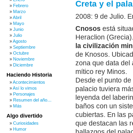
Creta y el pal
Febrero
Marzo
2008: 9 de Julio. 
Abril
Mayo
Cnosos
está situa
Junio
Julio
Heraclion (Grecia)
Agosto
la civilización mi
Septiembre
Octubre
de Knosos. Ubicado 
Noviembre
zona que data del 
Diciembre
mítico rey Minos.
Haciendo Historia
Desde el punto de 
Acontecimientos
palacio tuviera má
Así lo vimos
Personajes
leyenda del laberi
Resumen del año…
baños con un siste
Más
cubiertas. En las 
Algo divertido
que destacan las r
Curiosidades
Humor
hallazgos del palac