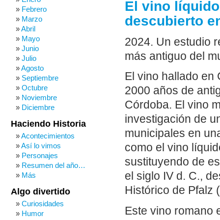
El vino líqui
Febrero
descubierto e
Marzo
Abril
Mayo
2024. Un estudio 
Junio
más antiguo del m
Julio
Agosto
El vino hallado en
Septiembre
Octubre
2000 años de antig
Noviembre
Córdoba. El vino m
Diciembre
investigación de 
Haciendo Historia
municipales en una
Acontecimientos
Así lo vimos
como el vino líqui
Personajes
sustituyendo de es
Resumen del año…
el siglo IV d. C.,
Más
Histórico de Pfalz 
Algo divertido
Curiosidades
Este vino romano e
Humor