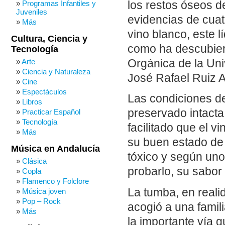
los restos óseos d
Programas Infantiles y
Juveniles
evidencias de cuat
Más
vino blanco, este l
Cultura, Ciencia y
como ha descubier
Tecnología
Orgánica de la Uni
Arte
Ciencia y Naturaleza
José Rafael Ruiz A
Cine
Espectáculos
Las condiciones d
Libros
preservado intacta
Practicar Español
Tecnología
facilitado que el v
Más
su buen estado de
Música en Andalucía
tóxico y según uno
Clásica
probarlo, su sabor
Copla
Flamenco y Folclore
La tumba, en real
Música joven
Pop – Rock
acogió a una famili
Más
la importante vía