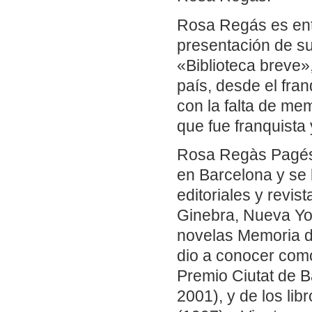
Rosa Regás es ent
presentación de s
«Biblioteca breve»,
país, desde el fra
con la falta de me
que fue franquista
Rosa Regàs Pagés 
en Barcelona y se l
editoriales y revis
Ginebra, Nueva Yor
novelas Memoria de
dio a conocer como
Premio Ciutat de B
2001), y de los li