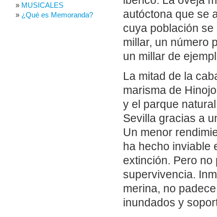
ibérico. La oveja 
MUSICALES
autóctona que se 
¿Qué es Memoranda?
cuya población se 
millar, un número 
un millar de ejemp
La mitad de la ca
marisma de Hinojos
y el parque natural
Sevilla gracias a u
Un menor rendimien
ha hecho inviable
extinción. Pero no
supervivencia. In
merina, no padece
inundados y soport