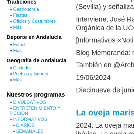
Tradiciones
(Sevilla) y señali
Gastronomía
Fiestas
Interviene: José R
Oficios y Costumbres
Orgánica de la U
Más
Deporte en Andalucía
[Informativos «Noti
Fútbol
Más
Blog Memoranda: 
Geografía de Andalucía
También en @Arch
Ciudades
Pueblos y lugares
19/06/2024
Más
Diecinueve de juni
Nuestros programas
DIVULGATIVOS
ENTRETENIMIENTO Y
La oveja maris
FICCIÓN
INFORMATIVOS
2024. La oveja ma
DIARIOS
SEMANALES