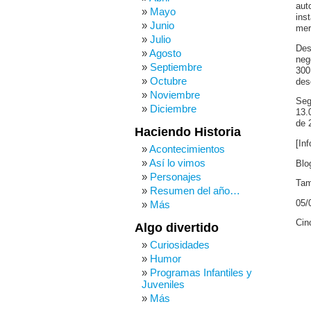
aut
Mayo
ins
Junio
mer
Julio
Des
Agosto
neg
Septiembre
300
Octubre
des
Noviembre
Seg
Diciembre
13.
de 
Haciendo Historia
[In
Acontecimientos
Así lo vimos
Blo
Personajes
Tam
Resumen del año…
05/
Más
Cin
Algo divertido
Curiosidades
Humor
Programas Infantiles y
Juveniles
Más