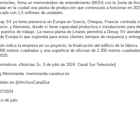
omóviles, firma un memorándum de entendimiento (MOU) con la Junta de Anda
talar en la ciudad una planta de producción que comenzará a funcionar en 20
cado con 1,5 millones de unidades.
ay SV ya tiene presencia en Europa en Suecia, Chequia, Francia -centrada en 
ocio- y Alemania, donde sí tiene capacidad productiva e instalaciones para de
 puestos de trabajo. La nueva planta de Linares permitirá a Desay SV atende
de Europa lo que supondrá para estos clientes tiempos de respuesta y entre
ún indica la empresa en su proyecto, la finalización del edificio de la fábrica
000 metros cuadrados y una superficie de oficinas de 2.300 metros cuadrados,
2025.
formativos «Noticias 2», 5 de julio de 2024. Canal Sur Televisión]
g Memoranda: memoranda.canalsur.es
bién en @ArchivoCanalSur
07/2024
co de julio