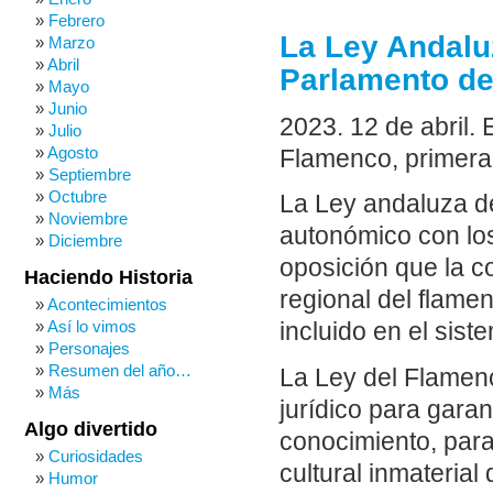
Febrero
La Ley Andalu
Marzo
Abril
Parlamento de
Mayo
Junio
2023. 12 de abril.
Julio
Agosto
Flamenco, primera 
Septiembre
Octubre
La Ley andaluza d
Noviembre
autonómico con los
Diciembre
oposición que la co
Haciendo Historia
regional del flamen
Acontecimientos
Así lo vimos
incluido en el sist
Personajes
Resumen del año…
La Ley del Flamen
Más
jurídico para gara
Algo divertido
conocimiento, para
Curiosidades
cultural inmaterial
Humor