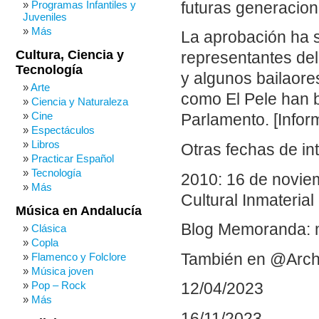
Programas Infantiles y
futuras generacion
Juveniles
Más
La aprobación ha s
Cultura, Ciencia y
representantes del
Tecnología
y algunos bailaor
Arte
como El Pele han b
Ciencia y Naturaleza
Cine
Parlamento. [Inform
Espectáculos
Libros
Otras fechas de in
Practicar Español
Tecnología
2010: 16 de noviem
Más
Cultural Inmateri
Música en Andalucía
Blog Memoranda: 
Clásica
Copla
También en @Arch
Flamenco y Folclore
Música joven
Pop – Rock
12/04/2023
Más
16/11/2023