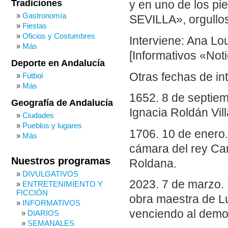
Tradiciones
y en uno de los 
Gastronomía
SEVILLA», orgullos
Fiestas
Oficios y Costumbres
Interviene: Ana Lo
Más
[Informativos «Not
Deporte en Andalucía
Otras fechas de in
Fútbol
Más
1652. 8 de septiem
Geografía de Andalucía
Ignacia Roldán Vill
Ciudades
Pueblos y lugares
1706. 10 de enero.
Más
cámara del rey Carl
Nuestros programas
Roldana.​
DIVULGATIVOS
2023. 7 de marzo. 
ENTRETENIMIENTO Y
FICCIÓN
obra maestra de L
INFORMATIVOS
venciendo al demo
DIARIOS
SEMANALES