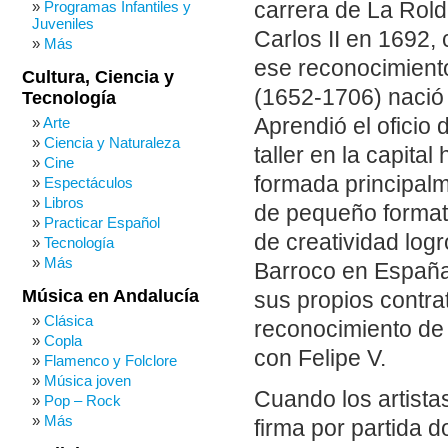
carrera de La Rol
Programas Infantiles y
Juveniles
Carlos II en 1692,
Más
ese reconocimient
Cultura, Ciencia y
(1652-1706) nació e
Tecnología
Aprendió el oficio
Arte
Ciencia y Naturaleza
taller en la capita
Cine
formada principalm
Espectáculos
Libros
de pequeño formato
Practicar Español
de creatividad log
Tecnología
Más
Barroco en España.
Música en Andalucía
sus propios contra
Clásica
reconocimiento de 
Copla
con Felipe V.
Flamenco y Folclore
Música joven
Cuando los artist
Pop – Rock
Más
firma por partida d