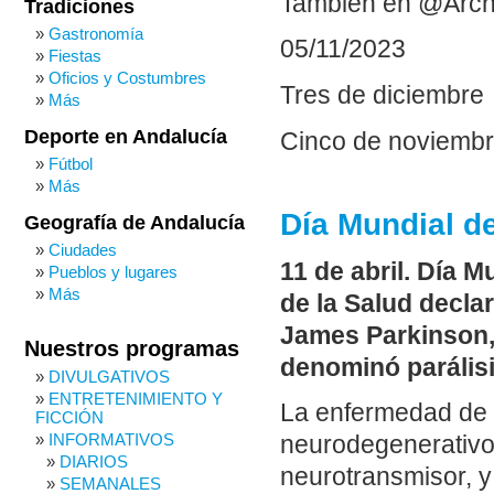
También en @Arch
Tradiciones
Gastronomía
05/11/2023
Fiestas
Oficios y Costumbres
Tres de diciembre
Más
Deporte en Andalucía
Cinco de noviemb
Fútbol
Más
Día Mundial d
Geografía de Andalucía
Ciudades
11 de abril. Día 
Pueblos y lugares
Más
de la Salud decla
James Parkinson,
Nuestros programas
denominó parálisi
DIVULGATIVOS
ENTRETENIMIENTO Y
La enfermedad de 
FICCIÓN
INFORMATIVOS
neurodegenerativo 
DIARIOS
neurotransmisor, y
SEMANALES