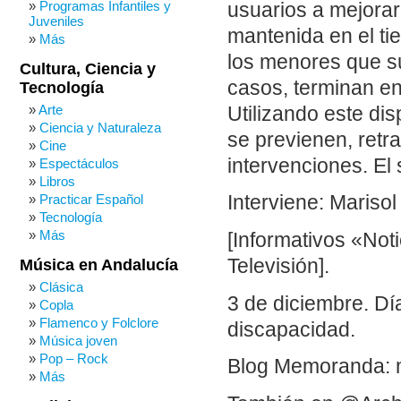
Programas Infantiles y
usuarios a mejorar
Juveniles
mantenida en el ti
Más
los menores que s
Cultura, Ciencia y
casos, terminan en
Tecnología
Arte
Utilizando este disp
Ciencia y Naturaleza
se previenen, retr
Cine
intervenciones. El
Espectáculos
Libros
Practicar Español
Interviene: Mariso
Tecnología
Más
[Informativos «Not
Televisión].
Música en Andalucía
Clásica
3 de diciembre. Dí
Copla
Flamenco y Folclore
discapacidad.
Música joven
Pop – Rock
Blog Memoranda: 
Más