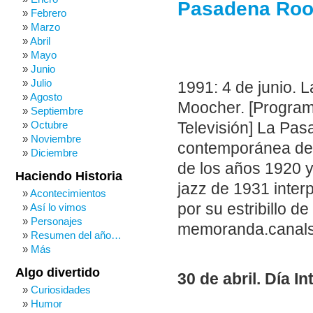
Pasadena Roof
Febrero
Marzo
Abril
Mayo
Junio
Julio
1991: 4 de junio. 
Agosto
Moocher. [Program
Septiembre
Octubre
Televisión] La Pa
Noviembre
contemporánea de I
Diciembre
de los años 1920 
Haciendo Historia
jazz de 1931 inter
Acontecimientos
por su estribillo 
Así lo vimos
Personajes
memoranda.canals
Resumen del año…
Más
Algo divertido
30 de abril. Día I
Curiosidades
Humor