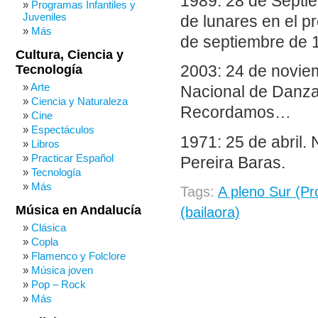
1989: 28 de Septie
Programas Infantiles y
Juveniles
de lunares en el p
Más
de septiembre de 
Cultura, Ciencia y
Tecnología
2003: 24 de noviem
Arte
Nacional de Danza
Ciencia y Naturaleza
Recordamos…
Cine
Espectáculos
1971: 25 de abril.
Libros
Practicar Español
Pereira Baras.
Tecnología
Más
Tags:
A pleno Sur (P
Música en Andalucía
(bailaora)
Clásica
Copla
Flamenco y Folclore
Música joven
Pop – Rock
Más