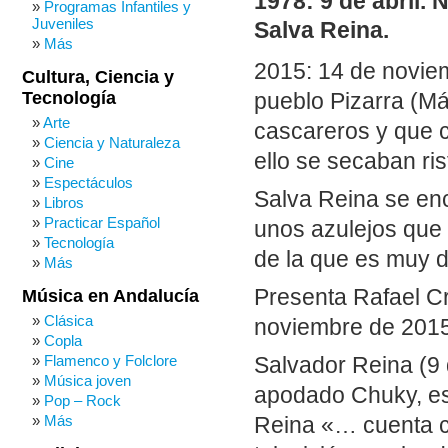
1978: 9 de abril. 
Programas Infantiles y
Juveniles
Salva Reina.
Más
2015: 14 de noviem
Cultura, Ciencia y
Tecnología
pueblo Pizarra (Má
Arte
cascareros y que c
Ciencia y Naturaleza
ello se secaban ri
Cine
Espectáculos
Salva Reina se enc
Libros
Practicar Español
unos azulejos que 
Tecnología
de la que es muy d
Más
Presenta Rafael C
Música en Andalucía
Clásica
noviembre de 2015.
Copla
Flamenco y Folclore
Salvador Reina (9 
Música joven
apodado Chuky, es 
Pop – Rock
Más
Reina «… cuenta co