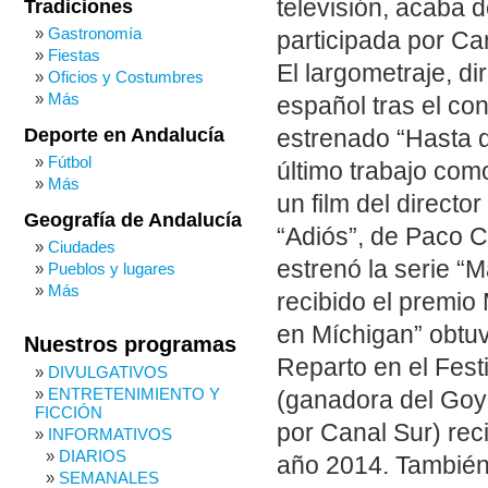
televisión, acaba d
Tradiciones
Gastronomía
participada por Ca
Fiestas
El largometraje, di
Oficios y Costumbres
Más
español tras el co
Deporte en Andalucía
estrenado “Hasta q
Fútbol
último trabajo com
Más
un film del direct
Geografía de Andalucía
“Adiós”, de Paco 
Ciudades
estrenó la serie “
Pueblos y lugares
Más
recibido el premio
en Míchigan” obtuv
Nuestros programas
Reparto en el Fest
DIVULGATIVOS
ENTRETENIMIENTO Y
(ganadora del Goya
FICCIÓN
por Canal Sur) rec
INFORMATIVOS
DIARIOS
año 2014. También 
SEMANALES