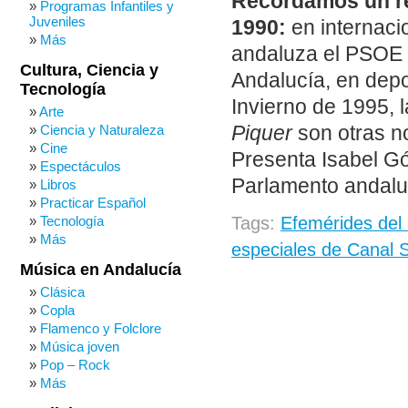
Recordamos un re
Programas Infantiles y
Juveniles
1990:
en internacio
Más
andaluza el PSOE 
Cultura, Ciencia y
Andalucía, en dep
Tecnología
Invierno de 1995, 
Arte
Piquer
son otras no
Ciencia y Naturaleza
Cine
Presenta Isabel Gó
Espectáculos
Parlamento andaluz
Libros
Practicar Español
Tecnología
Tags:
Efemérides del
Más
especiales de Canal 
Música en Andalucía
Clásica
Copla
Flamenco y Folclore
Música joven
Pop – Rock
Más