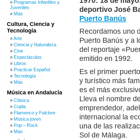
1970: 18 de mayo.
Programas Infantiles y
Juveniles
deportivo José B
Más
Puerto Banús
Cultura, Ciencia y
Tecnología
Recordamos uno de
Arte
Puerto Banús y a l
Ciencia y Naturaleza
del reportaje «Pue
Cine
Espectáculos
emitido en 1992.
Libros
Practicar Español
Es el primer puerto
Tecnología
y turístico más fa
Más
es el más exclusiv
Música en Andalucía
Lleva el nombre d
Clásica
Copla
emprendedor, adela
Flamenco y Folclore
internacional la e
Música joven
una de las realiza
Pop – Rock
Más
Sol de Málaga.