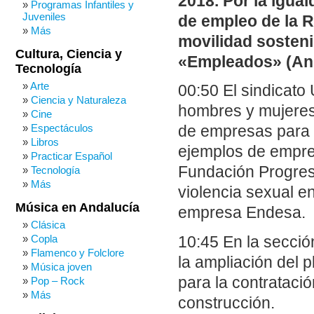
2018. Por la igua
Programas Infantiles y
Juveniles
de empleo de la 
Más
movilidad sosteni
Cultura, Ciencia y
«Empleados» (And
Tecnología
Arte
00:50 El sindicato 
Ciencia y Naturaleza
hombres y mujeres 
Cine
Espectáculos
de empresas para c
Libros
ejemplos de empres
Practicar Español
Fundación Progreso
Tecnología
Más
violencia sexual en
Música en Andalucía
empresa Endesa.
Clásica
Copla
10:45 En la secci
Flamenco y Folclore
la ampliación del 
Música joven
para la contratación
Pop – Rock
Más
construcción.