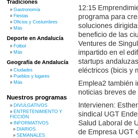
Tradiciones
12:15 Emprendimie
Gastronomía
Fiestas
programa para cre
Oficios y Costumbres
soluciones dirigid
Más
beneficio de las c
Deporte en Andalucía
Ventures de Singu
Fútbol
impartido en el edi
Más
startups andaluza
Geografía de Andalucía
eléctricos (bicis y
Ciudades
Pueblos y lugares
Emplea2 también in
Más
noticias breves de 
Nuestros programas
Intervienen: Esthe
DIVULGATIVOS
ENTRETENIMIENTO Y
sindical UGT Ende
FICCIÓN
Salud Laboral de U
INFORMATIVOS
DIARIOS
de Empresa UGT en
SEMANALES