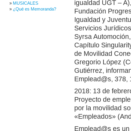
igualdad UGT – A),
MUSICALES
¿Qué es Memoranda?
Fundación Progreso
Igualdad y Juventu
Servicios Jurídico
Syrsa Automoción, 
Capítulo Singularit
de Movilidad Cone
Gregorio López (C
Gutiérrez, informa
Emplead@s, 378, 13
2018: 13 de febrer
Proyecto de emple
por la movilidad s
«Empleados» (Anda
Emplead@s es un p