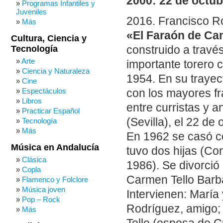
2000: 22 de octub
Programas Infantiles y
Juveniles
2016. Francisco 
Más
«El Faraón de C
Cultura, Ciencia y
Tecnología
construido a través
Arte
importante torero
Ciencia y Naturaleza
1954. En su trayec
Cine
Espectáculos
con los mayores fr
Libros
entre curristas y a
Practicar Español
(Sevilla), el 22 de
Tecnología
Más
En 1962 se casó c
Música en Andalucía
tuvo dos hijas (Co
Clásica
1986). Se divorció
Copla
Carmen Tello Barba
Flamenco y Folclore
Música joven
Intervienen: Marí
Pop – Rock
Rodríguez, amigo;
Más