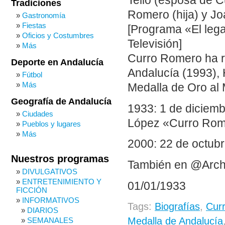
Tello (esposa de 
Tradiciones
Romero (hija) y Jo
Gastronomía
Fiestas
[Programa «El lega
Oficios y Costumbres
Televisión]
Más
Curro Romero ha re
Deporte en Andalucía
Andalucía (1993), H
Fútbol
Más
Medalla de Oro al M
Geografía de Andalucía
1933: 1 de diciem
Ciudades
López «Curro Rome
Pueblos y lugares
Más
2000: 22 de octubr
Nuestros programas
También en @Arch
DIVULGATIVOS
ENTRETENIMIENTO Y
01/01/1933
FICCIÓN
INFORMATIVOS
Tags:
Biografías
,
Cur
DIARIOS
Medalla de Andalucía
SEMANALES