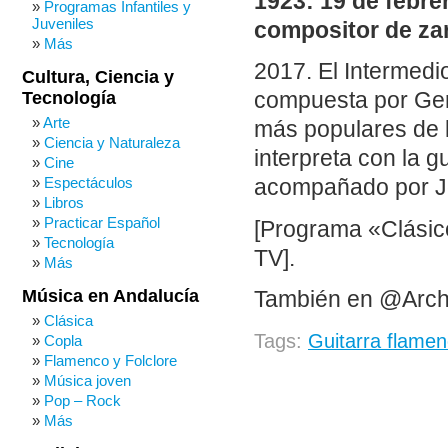
1923: 19 de febre
Programas Infantiles y
Juveniles
compositor de za
Más
2017. El Intermedi
Cultura, Ciencia y
Tecnología
compuesta por Ger
Arte
más populares de l
Ciencia y Naturaleza
interpreta con la 
Cine
Espectáculos
acompañado por J
Libros
Practicar Español
[Programa «Clásico
Tecnología
TV].
Más
Música en Andalucía
También en @Arch
Clásica
Tags:
Guitarra flame
Copla
Flamenco y Folclore
Música joven
Pop – Rock
Más