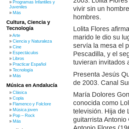
2003. Lolita Flor
Programas Infantiles y
Juveniles
vivir sin un hombre 
Más
hombres.
Cultura, Ciencia y
Tecnología
Lolita Flores afirm
Arte
marido le dio su l
Ciencia y Naturaleza
servía la mesa el 
Cine
Espectáculos
Pescadilla, y el s
Libros
tuvieran invitados
Practicar Español
Tecnología
Presenta Jesús Qu
Más
de 2003. Canal Sur
Música en Andalucía
Clásica
María Dolores Gon
Copla
conocida como Loli
Flamenco y Folclore
Música joven
televisión. Hija de
Pop – Rock
guitarrista Antoni
Más
Antonio Flores (19