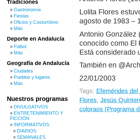
Tradiciones
Gastronomía
Lolita Flores estu
Fiestas
agosto de 1983 – 
Oficios y Costumbres
Más
Antonio González 
Deporte en Andalucía
conocido como El Pe
Fútbol
Está considerado u
Más
Geografía de Andalucía
También en @Arch
Ciudades
22/01/2003
Pueblos y lugares
Más
Tags:
Efemérides del
Nuestros programas
Flores
,
Jesús Quinter
DIVULGATIVOS
coloraos (Programa d
ENTRETENIMIENTO Y
FICCIÓN
INFORMATIVOS
DIARIOS
SEMANALES