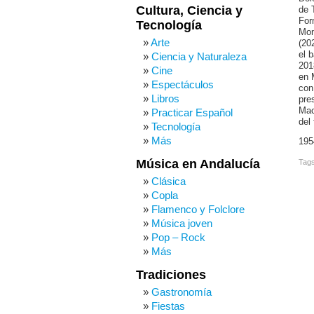
Cultura, Ciencia y
de 
For
Tecnología
Mon
Arte
(20
el 
Ciencia y Naturaleza
201
Cine
en 
Espectáculos
con
Libros
pre
Mac
Practicar Español
del
Tecnología
Más
195
Música en Andalucía
Tag
Clásica
Copla
Flamenco y Folclore
Música joven
Pop – Rock
Más
Tradiciones
Gastronomía
Fiestas