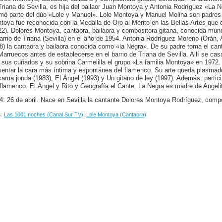
Triana de Sevilla, es hija del bailaor Juan Montoya y Antonia Rodríguez «La N
mó parte del dúo «Lole y Manuel». Lole Montoya y Manuel Molina son padres 
toya fue reconocida con la Medalla de Oro al Mérito en las Bellas Artes que o
22). Dolores Montoya, cantaora, bailaora y compositora gitana, conocida mu
barrio de Triana (Sevilla) en el año de 1954. Antonia Rodríguez Moreno (Orán, 
8) la cantaora y bailaora conocida como «la Negra». De su padre toma el cant
Marruecos antes de establecerse en el barrio de Triana de Sevilla. Allí se ca
 sus cuñados y su sobrina Carmelilla el grupo «La familia Montoya» en 1972. 
sentar la cara más íntima y espontánea del flamenco. Su arte queda plasmado 
ama jonda (1983), El Ángel (1993) y Un gitano de ley (1997). Además, partic
 flamenco: El Ángel y Rito y Geografía el Cante. La Negra es madre de Angeli
4: 26 de abril. Nace en Sevilla la cantante Dolores Montoya Rodríguez, comp
s:
Las 1001 noches (Canal Sur TV)
,
Lole Montoya (Cantaora)