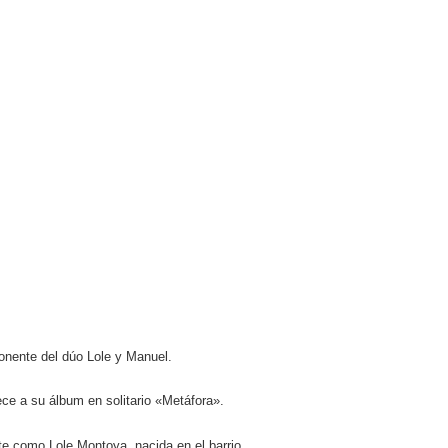
onente del dúo Lole y Manuel.
e a su álbum en solitario «Metáfora».
e como Lole Montoya, nacida en el barrio