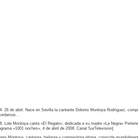
4: 26 de abril. Nace en Sevilla la cantante Dolores Montoya Rodríguez, comp
cordamos…
8. Lole Montoya canta «El Regalo», dedicada a su madre «La Negra» Pertenec
ograma «1001 noches», 4 de abril de 2008. Canal SurTelevision]
ores Montoya, cantaora, bailaora y compositora gitana, conocida mundialment