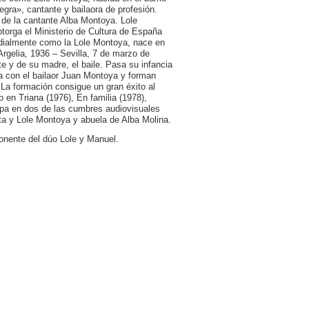
egra», cantante y bailaora de profesión.
de la cantante Alba Montoya. Lole
torga el Ministerio de Cultura de España
ndialmente como la Lole Montoya, nace en
Argelia, 1936 – Sevilla, 7 de marzo de
e y de su madre, el baile. Pasa su infancia
sa con el bailaor Juan Montoya y forman
La formación consigue un gran éxito al
en Triana (1976), En familia (1978),
ipa en dos de las cumbres audiovisuales
ta y Lole Montoya y abuela de Alba Molina.
onente del dúo Lole y Manuel.