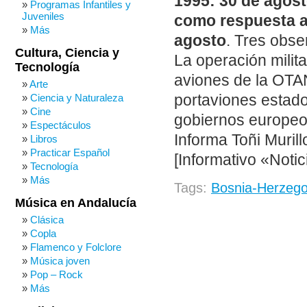
1995: 30 de agos
Programas Infantiles y
Juveniles
como respuesta al
Más
agosto
. Tres obs
Cultura, Ciencia y
La operación milita
Tecnología
aviones de la OTAN
Arte
portaviones estad
Ciencia y Naturaleza
Cine
gobiernos europeos
Espectáculos
Informa Toñi Murill
Libros
Practicar Español
[Informativo «Noti
Tecnología
Más
Tags:
Bosnia-Herzego
Música en Andalucía
Clásica
Copla
Flamenco y Folclore
Música joven
Pop – Rock
Más