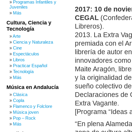
Programas Infantiles y
Juveniles
2017: 10 de novie
Más
CEGAL
(Confeder
Cultura, Ciencia y
Libreros).
Tecnología
2013. La Extra Vaga
Arte
Ciencia y Naturaleza
premiada con el Arc
Cine
librería de autor 
Espectáculos
innovadores como 
Libros
Practicar Español
Maite Aragón, libre
Tecnología
y la originalidad de
Más
sueño colectivo de
Música en Andalucía
Declaraciones de C
Clásica
Copla
Extra Vagante.
Flamenco y Folclore
[Programa “Ideas a
Música joven
Pop – Rock
“En plena Alameda 
Más