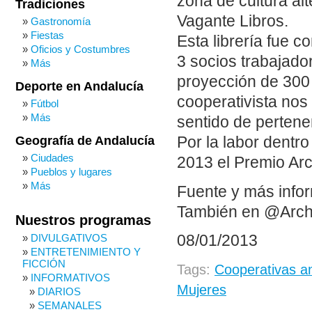
zona de cultura al
Tradiciones
Vagante Libros.
Gastronomía
Fiestas
Esta librería fue 
Oficios y Costumbres
3 socios trabajado
Más
proyección de 300
Deporte en Andalucía
cooperativista nos 
Fútbol
Más
sentido de pertene
Geografía de Andalucía
Por la labor dentr
Ciudades
2013 el Premio Arco
Pueblos y lugares
Más
Fuente y más infor
También en @Arch
Nuestros programas
DIVULGATIVOS
08/01/2013
ENTRETENIMIENTO Y
FICCIÓN
Tags:
Cooperativas a
INFORMATIVOS
Mujeres
DIARIOS
SEMANALES