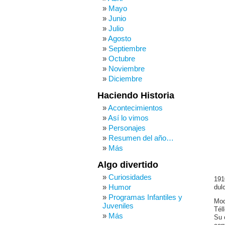
Mayo
Junio
Julio
Agosto
Septiembre
Octubre
Noviembre
Diciembre
Haciendo Historia
Acontecimientos
Así lo vimos
Personajes
Resumen del año…
Más
Algo divertido
Curiosidades
191
Humor
dul
Programas Infantiles y
Mod
Juveniles
Tél
Más
Su 