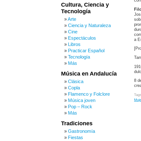
con
Cultura, Ciencia y
Fil
Tecnología
Jos
Arte
sob
pro
Ciencia y Naturaleza
dur
Cine
com
Espectáculos
a E
Libros
[Pr
Practicar Español
Tecnología
Tam
Más
191
dul
Música en Andalucía
8 d
Clásica
cre
Copla
Flamenco y Folclore
Tag
Música joven
Muje
Pop – Rock
Más
Tradiciones
Gastronomía
Fiestas