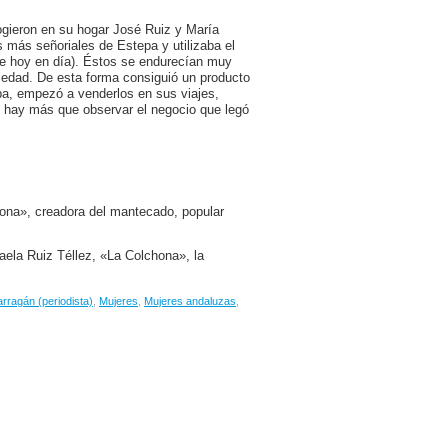
ogieron en su hogar José Ruiz y María
 más señoriales de Estepa y utilizaba el
e hoy en día). Éstos se endurecían muy
umedad. De esta forma consiguió un producto
oba, empezó a venderlos en sus viajes,
 hay más que observar el negocio que legó
ona», creadora del mantecado, popular
aela Ruiz Téllez, «La Colchona», la
rragán (periodista)
,
Mujeres
,
Mujeres andaluzas
,