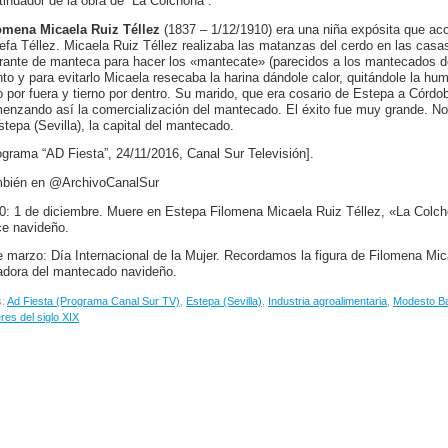
tinuador de la obra de “La Colchona”.
omena Micaela Ruiz Téllez
(1837 – 1/12/1910) era una niña expósita que ac
efa Téllez. Micaela Ruiz Téllez realizaba las matanzas del cerdo en las casas
rante de manteca para hacer los «mantecate» (parecidos a los mantecados d
nto y para evitarlo Micaela resecaba la harina dándole calor, quitándole la h
o por fuera y tierno por dentro. Su marido, que era cosario de Estepa a Córd
enzando así la comercialización del mantecado. El éxito fue muy grande. No
stepa (Sevilla), la capital del mantecado.
ograma “AD Fiesta”, 24/11/2016, Canal Sur Televisión].
bién en @ArchivoCanalSur
0: 1 de diciembre. Muere en Estepa Filomena Micaela Ruiz Téllez, «La Colch
ce navideño.
e marzo: Día Internacional de la Mujer. Recordamos la figura de Filomena Mic
adora del mantecado navideño.
s:
Ad Fiesta (Programa Canal Sur TV)
,
Estepa (Sevilla)
,
Industria agroalimentaria
,
Modesto Ba
res del siglo XIX