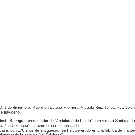
0: 1 de diciembre. Muere en Estepa Filomena Micaela Ruiz Téllez, «La Colch
ce navideño.
esto Barragán, presentador de “Andalucía de Fiesta” entrevista a Santiago F
lez “La Colchona”, la inventora del mantecado.
casa, con 170 años de antigüedad, se ha convertido en una fábrica de manteca