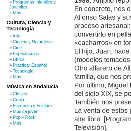
1988:
Amplio report
Programas Infantiles y
Juveniles
En concreto, nos
Más
Alfonso Salas y su
Cultura, Ciencia y
proceso artesanal:
Tecnología
convertirlo en pell
Arte
«cacharros» en tor
Ciencia y Naturaleza
Cine
El hijo, Juan, hace
Espectáculos
(modelos tomados 
Libros
Practicar Español
Otro alfarero de A
Tecnología
familia, que nos p
Más
Por último, Miguel
Música en Andalucía
del siglo XIX, se 
Clásica
Copla
También nos presen
Flamenco y Folclore
La venta de estos 
Música joven
Pop – Rock
aire libre. [Progr
Más
Televisión].