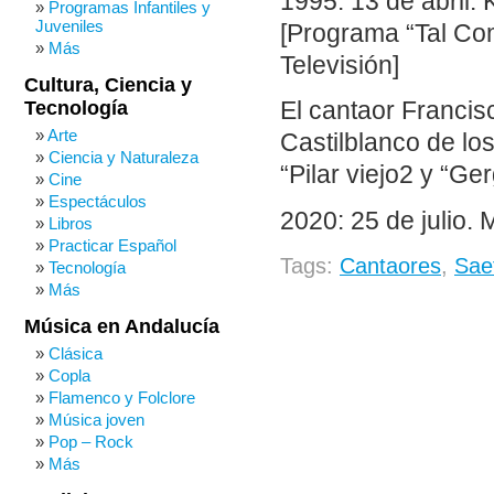
1995: 13 de abril. 
Programas Infantiles y
Juveniles
[Programa “Tal Com
Más
Televisión]
Cultura, Ciencia y
Tecnología
El cantaor Francis
Arte
Castilblanco de los
Ciencia y Naturaleza
“Pilar viejo2 y “G
Cine
Espectáculos
2020: 25 de julio. 
Libros
Practicar Español
Tags:
Cantaores
,
Sae
Tecnología
Más
Música en Andalucía
Clásica
Copla
Flamenco y Folclore
Música joven
Pop – Rock
Más