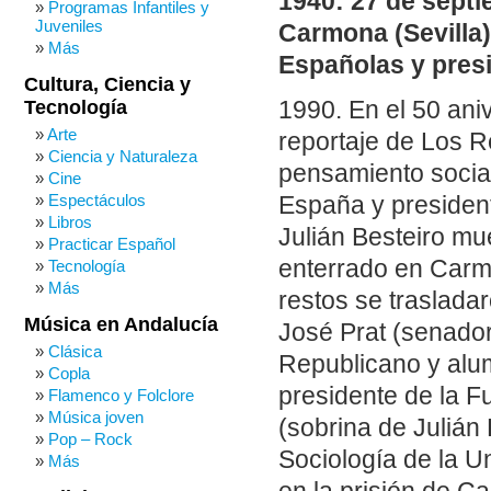
1940: 27 de septi
Programas Infantiles y
Juveniles
Carmona (Sevilla)
Más
Españolas y presi
Cultura, Ciencia y
Tecnología
1990. En el 50 aniv
Arte
reportaje de Los Re
Ciencia y Naturaleza
pensamiento social
Cine
Espectáculos
España y president
Libros
Julián Besteiro mu
Practicar Español
enterrado en Car
Tecnología
Más
restos se traslada
Música en Andalucía
José Prat (senador
Clásica
Republicano y alum
Copla
presidente de la F
Flamenco y Folclore
Música joven
(sobrina de Julián
Pop – Rock
Sociología de la 
Más