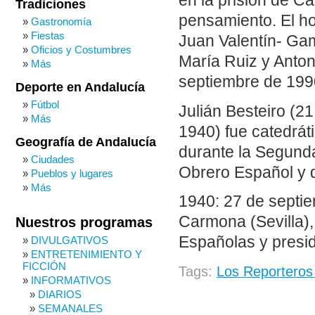
en la prisión de C
Tradiciones
pensamiento. El ho
Gastronomía
Fiestas
Juan Valentín- Ga
Oficios y Costumbres
María Ruiz y Anton
Más
septiembre de 1990
Deporte en Andalucía
Fútbol
Julián Besteiro (2
Más
1940) fue catedráti
Geografía de Andalucía
durante la Segunda
Ciudades
Obrero Español y 
Pueblos y lugares
Más
1940: 27 de septie
Carmona (Sevilla),
Nuestros programas
Españolas y presid
DIVULGATIVOS
ENTRETENIMIENTO Y
FICCIÓN
Tags:
Los Reporteros
INFORMATIVOS
DIARIOS
SEMANALES