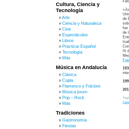
Far
Cultura, Ciencia y
«Ju
Tecnología
Uni
Arte
de 
Ciencia y Naturaleza
sob
fue
Cine
de 
Espectáculos
Ent
Libros
Isa
Practicar Español
Con
III
Tecnología
Med
Más
Fue
Música en Andalucía
193
inte
Clásica
Copla
199
Flamenco y Folclore
201
Música joven
Pop – Rock
Tag
Cana
Más
Tradiciones
Gastronomía
Fiestas