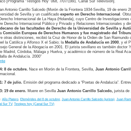
aco [Programa “Testigos Hoy” 068, 7/07/1991. Canal Sur Televisión].
an Antonio Carrillo Salcedo (Morón de la Frontera 1934-Sevilla, 19 de enero 2
versidad de Sevilla y un cualificado
experto en Derecho Internacional
. Obtu
Derecho Internacional de La Haya (Holanda), cuyo Centro de Investigaciones d
re Derecho Internacional Público y Privado y Relaciones Internacionales y dire
decano de las facultades de Derecho de la Universidad de Sevilla y Au
la
Comisión Europea de Derechos Humanos y fue magistrado del Tribu
re otras distinciones, recibió la Cruz de Honor de la Orden de San Raimundo
bel la Católica y Alfonso X el Sabio; la
Medalla de Andalucía en 2000
, y el
sejo General de la Abogacía en 2001. El jurista sevillano es también doctor ‘
 de Madrid, Córdoba, Málaga y Huelva, y académico de número de la Real Aca
alla de Andalucía. 2000”
nte
4: 8 de octubre.
Nace en Morón de la Frontera, Sevilla,
Juan Antonio Carri
rnacional.
1: 7 de julio.
Emisión del programa dedicado a “Poetas de Andalucía”. Entre
3: 19 de enero.
Muere en Sevilla
Juan Antonio Carrillo Salcedo,
jurista de 
s:
Año Platero
,
Efemérides del 8 de octubre
,
Juan Antonio Carrillo Salcedo (jurista)
,
Juan Ramó
l Sur TV
,
Testigos hoy (Canal Sur TV)