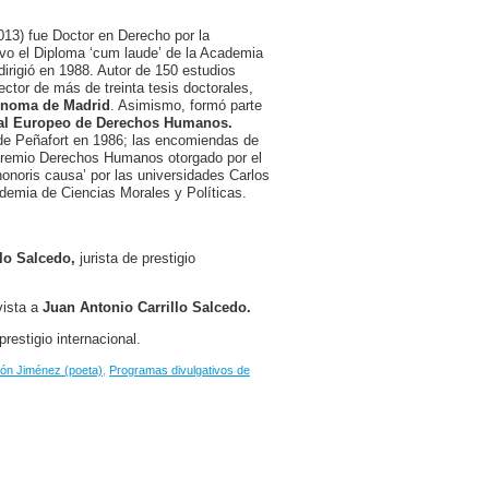
013) fue Doctor en Derecho por la
vo el Diploma ‘cum laude’ de la Academia
irigió en 1988. Autor de 150 estudios
ctor de más de treinta tesis doctorales,
tónoma de Madrid
. Asimismo, formó parte
nal Europeo de Derechos Humanos.
 de Peñafort en 1986; las encomiendas de
 Premio Derechos Humanos otorgado por el
honoris causa’ por las universidades Carlos
demia de Ciencias Morales y Políticas.
llo Salcedo,
jurista de prestigio
vista a
Juan Antonio Carrillo Salcedo.
prestigio internacional.
n Jiménez (poeta)
,
Programas divulgativos de