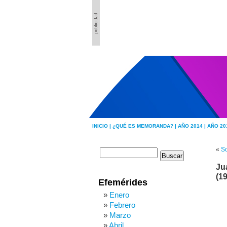
INICIO |
¿QUÉ ES MEMORANDA? |
AÑO 2014 |
AÑO 20
«
So
Ju
(1
Efemérides
Enero
Febrero
Marzo
Abril