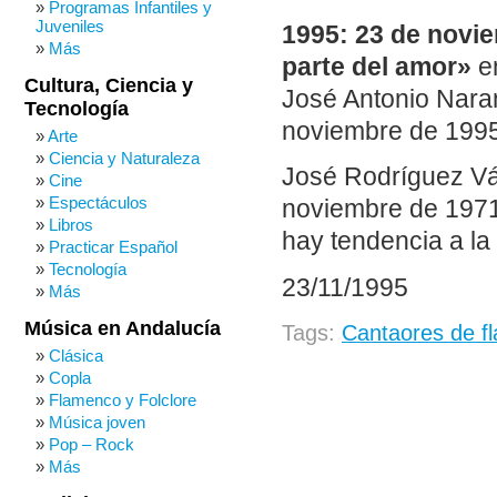
Programas Infantiles y
Juveniles
1995: 23 de novie
Más
parte del amor»
en
Cultura, Ciencia y
José Antonio Naran
Tecnología
noviembre de 1995.
Arte
Ciencia y Naturaleza
José Rodríguez Vá
Cine
Espectáculos
noviembre de 1971.
Libros
hay tendencia a la
Practicar Español
Tecnología
23/11/1995
Más
Música en Andalucía
Tags:
Cantaores de f
Clásica
Copla
Flamenco y Folclore
Música joven
Pop – Rock
Más