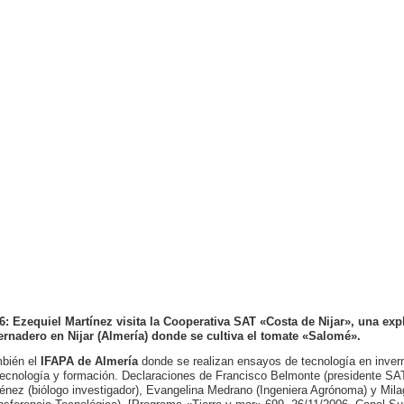
6: Ezequiel Martínez visita la Cooperativa SAT «Costa de Nijar», una exp
ernadero en Nijar (Almería) donde se cultiva el tomate «Salomé».
bién el
IFAPA de Almería
donde se realizan ensayos de tecnología en invern
tecnología y formación. Declaraciones de Francisco Belmonte (presidente SAT
énez (biólogo investigador), Evangelina Medrano (Ingeniera Agrónoma) y Mil