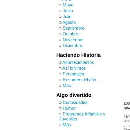
Mayo
Junio
Julio
Agosto
Septiembre
Octubre
Noviembre
Diciembre
Haciendo Historia
Acontecimientos
Así lo vimos
Personajes
Resumen del año…
Más
Algo divertido
Curiosidades
200
Humor
inv
Programas Infantiles y
Tam
Juveniles
bio
Más
Jim