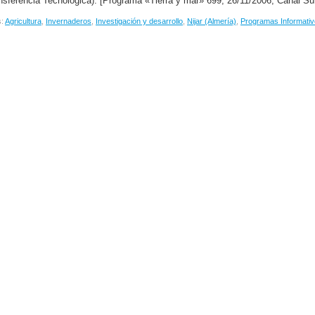
nsferencia Tecnológica). [Programa «Tierra y mar» 699, 26/11/2006, Canal Sur
s:
Agricultura
,
Invernaderos
,
Investigación y desarrollo
,
Nijar (Almería)
,
Programas Informativ