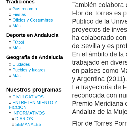
Tradiciones
También colabora 
Gastronomía
Flor de Torres es
Fiestas
Oficios y Costumbres
Público de la Univ
Más
proyectos de inves
Deporte en Andalucía
ha colaborado con
Fútbol
de Sevilla y es pro
Más
En el ámbito de la
Geografía de Andalucía
trabajado en diver
Ciudades
en países como Ma
Pueblos y lugares
Más
y Argentina (2011).
La trayectoria de 
Nuestros programas
reconocida con num
DIVULGATIVOS
Premio Meridiana q
ENTRETENIMIENTO Y
FICCIÓN
Andaluz de la Muje
INFORMATIVOS
DIARIOS
Flor de Torres Por
SEMANALES