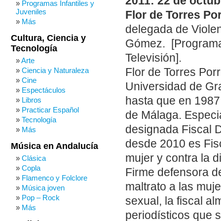
2011: 22 de octub
Programas Infantiles y
Juveniles
Flor de Torres Po
Más
delegada de Violen
Cultura, Ciencia y
Gómez. [Programa 
Tecnología
Televisión].
Arte
Flor de Torres Por
Ciencia y Naturaleza
Cine
Universidad de Gr
Espectáculos
hasta que en 1987 o
Libros
Practicar Español
de Málaga. Especia
Tecnología
designada Fiscal D
Más
desde 2010 es Fisc
Música en Andalucía
mujer y contra la 
Clásica
Copla
Firme defensora de
Flamenco y Folclore
maltrato a las muje
Música joven
Pop – Rock
sexual, la fiscal a
Más
periodísticos que 