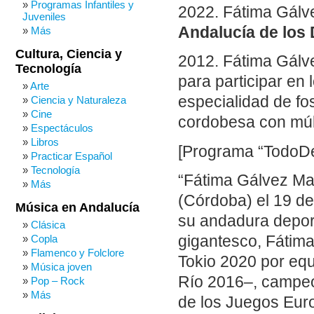
Programas Infantiles y
2022. Fátima Gálv
Juveniles
Andalucía de los 
Más
Cultura, Ciencia y
2012. Fátima Gálve
Tecnología
para participar en
Arte
especialidad de fo
Ciencia y Naturaleza
Cine
cordobesa con múlt
Espectáculos
Libros
[Programa “TodoDep
Practicar Español
Tecnología
“Fátima Gálvez Ma
Más
(Córdoba) el 19 de
Música en Andalucía
su andadura depor
Clásica
Copla
gigantesco, Fátim
Flamenco y Folclore
Tokio 2020 por equ
Música joven
Río 2016–, campe
Pop – Rock
Más
de los Juegos Eur