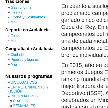
Tradiciones
En cuanto a sus lo
Gastronomía
proclamado campeo
Fiestas
Oficios y Costumbres
ganado cinco edici
Más
Copa del Rey. En e
Deporte en Andalucía
campeonatos del mu
Fútbol
una de cada metal
Más
campeonatos de Eu
Geografía de Andalucía
bronce individuale
Ciudades
Pueblos y lugares
En 2015, año en qu
Más
primeros Juegos E
Nuestros programas
ranking mundial en
DIVULGATIVOS
mejor tiradora del 
ENTRETENIMIENTO Y
FICCIÓN
Deportivo (ISSF). 
INFORMATIVOS
celebrados en Mins
DIARIOS
SEMANALES
mixtos con el gran