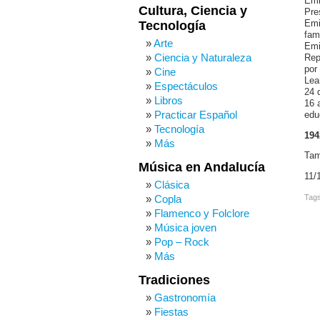
Emi
Cultura, Ciencia y
Pre
Tecnología
Emi
fam
Arte
Emi
Ciencia y Naturaleza
Rep
por
Cine
Lea
Espectáculos
24 
Libros
16 
Practicar Español
edu
Tecnología
194
Más
Tam
Música en Andalucía
11/
Clásica
Tag
Copla
Flamenco y Folclore
Música joven
Pop – Rock
Más
Tradiciones
Gastronomía
Fiestas