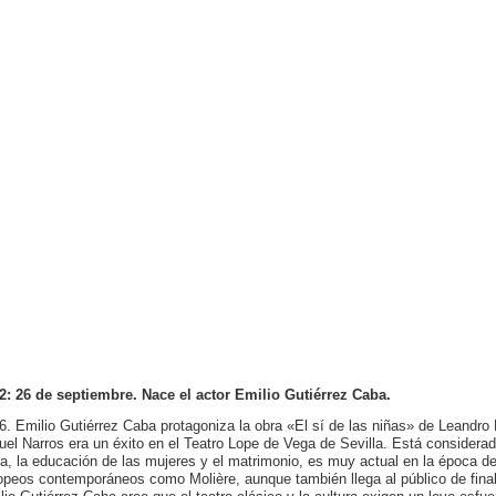
2: 26 de septiembre. Nace el actor Emilio Gutiérrez Caba.
6. Emilio Gutiérrez Caba protagoniza la obra «El sí de las niñas» de Leandro
uel Narros era un éxito en el Teatro Lope de Vega de Sevilla. Está considerad
a, la educación de las mujeres y el matrimonio, es muy actual en la época de 
opeos contemporáneos como Molière, aunque también llega al público de final