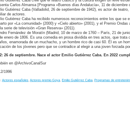
lio Gutiérrez Caba cree que el teatro clásico y la cultura exigen un leve esfu
senta Carlos Almansa [Programa «Buenos días Andalucía», 11 de diciembre d
lio Gutiérrez Caba (Valladolid, 26 de septiembre de 1942), es actor de teatro,
iliar de actores.
lio Gutiérrez Caba ha recibido numerosos reconocimientos entre los que se 
arto por «La comunidad» (2000) y «Cielo abierto» (2001), y el Premio Ondas a 
 la serie de televisión «Gran Reserva» (2011).
ndro Fernández de Moratín (Madrid, 10 de marzo de 1760 – París, 21 de junio 
de enero de 1806. Es una comedia en prosa dividida en tres actos, que trata
años, enamorada de un muchacho, y un hombre rico de casi 60. Él es un hom
cación de los jóvenes pero que se contradice al elegir a una joven forzada po
2: 26 de septiembre. Nace el actor Emilio Gutiérrez Caba. En 2022 cump
bién en @ArchivoCanalSur
12/1996
s:
Actores españoles
,
Actores premio Goya
,
Emilio Gutiérrez Caba
,
Programas de entretenimi