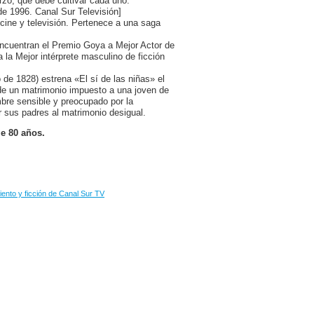
erzo, que debe cultivar cada uno.
e 1996. Canal Sur Televisión]
 cine y televisión. Pertenece a una saga
encuentran el Premio Goya a Mejor Actor de
la Mejor intérprete masculino de ficción
de 1828) estrena «El sí de las niñas» el
 de un matrimonio impuesto a una joven de
bre sensible y preocupado por la
r sus padres al matrimonio desigual.
le 80 años.
ento y ficción de Canal Sur TV