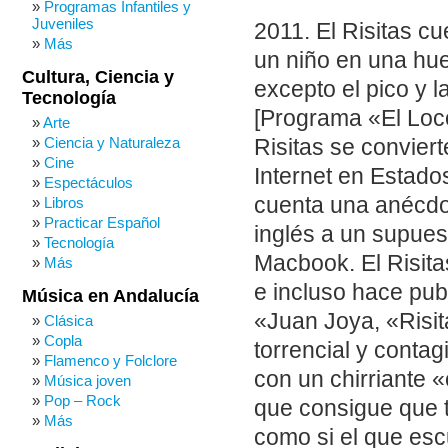
Programas Infantiles y
Juveniles
2011. El Risitas cu
Más
un niño en una hu
Cultura, Ciencia y
excepto el pico y la
Tecnología
[Programa «El Loco
Arte
Ciencia y Naturaleza
Risitas se convier
Cine
Internet en Estado
Espectáculos
cuenta una anécdot
Libros
Practicar Español
inglés a un supues
Tecnología
Macbook. El Risit
Más
e incluso hace pub
Música en Andalucía
«Juan Joya, «Risita
Clásica
Copla
torrencial y conta
Flamenco y Folclore
con un chirriante 
Música joven
Pop – Rock
que consigue que t
Más
como si el que esc