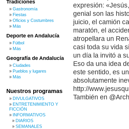
Tradiciones
expresión: «Jesús,
Gastronomía
genial son las histo
Fiestas
Oficios y Costumbres
juicio, el camión 
Más
maratón, el acciden
Deporte en Andalucía
atropellara un Rena
Fútbol
casi toda su vida s
Más
un día la invitó a 
Geografía de Andalucía
Eso da una idea de
Ciudades
este sentido, es u
Pueblos y lugares
Más
absolutamente inev
http://www.jesusqu
Nuestros programas
También en @Arch
DIVULGATIVOS
ENTRETENIMIENTO Y
FICCIÓN
INFORMATIVOS
DIARIOS
SEMANALES